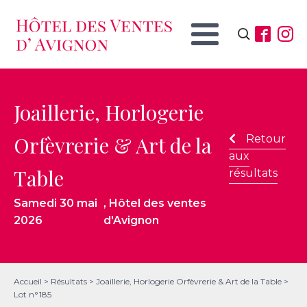
Rechercher :
Joaillerie, Horlogerie
Orfèvrerie & Art de la
Retour
aux
Table
résultats
Samedi 30 mai
, Hôtel des ventes
2026
d'Avignon
Accueil
>
Résultats
>
Joaillerie, Horlogerie Orfèvrerie & Art de la Table
>
Lot n°185