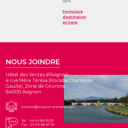
ligne.
Formulaire
d'estimation
en ligne
NOUS JOINDRE
Hôtel des Ventes d’Avignon
4 rue Mère Térésa (Rocade Charles de
Gaulle), Zone de Courtine
84000 Avignon
contact@avignon-encheres.com
Tel. : 04 90 86 35 35
Fax : 04 90 86 67 61