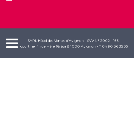
SARL Hôtel des Ventes d'Avignon - SVV N° 2002 - 166 -
courtine, 4 rue Mère Térésa 84000 Avignon - T 04 90 86 35 35