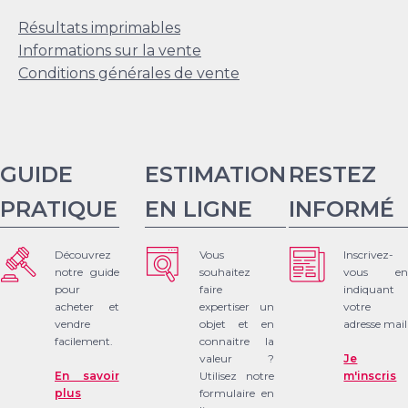
Résultats imprimables
Informations sur la vente
Conditions générales de vente
GUIDE
ESTIMATION
RESTEZ
PRATIQUE
EN LIGNE
INFORMÉ
Découvrez
Vous
Inscrivez-
notre guide
souhaitez
vous en
pour
faire
indiquant
acheter et
expertiser un
votre
vendre
objet et en
adresse mail
facilement.
connaitre la
valeur ?
Je
En savoir
Utilisez notre
m'inscris
plus
formulaire en