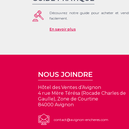
Découvrez notre guide pour acheter et vend
facilement.
En savoir plus
NOUS JOINDRE
Hôtel des Ventes d’Avignon
4 rue Mère Térésa (Rocade Charles de
Gaulle), Zone de Courtine
84000 Avignon
contact@avignon-encheres.com