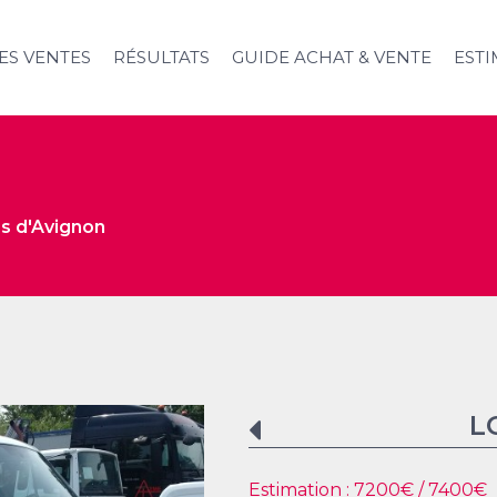
ES VENTES
RÉSULTATS
GUIDE ACHAT & VENTE
ESTI
es d'Avignon
L
Estimation :
7200
€ /
7400
€