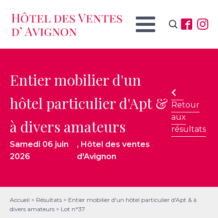
Rechercher :
Entier mobilier d'un
hôtel particulier d'Apt &
Retour
aux
à divers amateurs
résultats
Samedi 06 juin
, Hôtel des ventes
2026
d'Avignon
Accueil
>
Résultats
>
Entier mobilier d'un hôtel particulier d'Apt & à
divers amateurs
>
Lot n°37