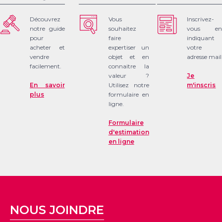
Découvrez
Vous
Inscrivez-
notre guide
souhaitez
vous en
pour
faire
indiquant
acheter et
expertiser un
votre
vendre
objet et en
adresse mail
facilement.
connaitre la
valeur ?
Je
En savoir
Utilisez notre
m'inscris
plus
formulaire en
ligne.
Formulaire
d'estimation
en ligne
NOUS JOINDRE