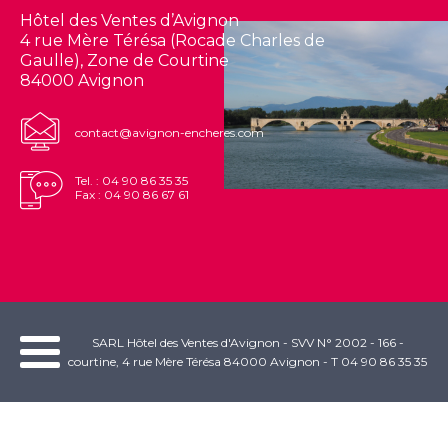
Hôtel des Ventes d’Avignon
4 rue Mère Térésa (Rocade Charles de
Gaulle), Zone de Courtine
84000 Avignon
contact@avignon-encheres.com
Tel. : 04 90 86 35 35
Fax : 04 90 86 67 61
SARL Hôtel des Ventes d'Avignon - SVV N° 2002 - 166 -
courtine, 4 rue Mère Térésa 84000 Avignon - T 04 90 86 35 35