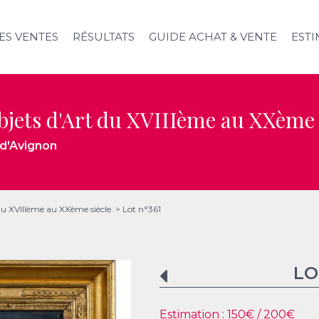
ES VENTES
RÉSULTATS
GUIDE ACHAT & VENTE
ESTI
jets d'Art du XVIIIème au XXème 
 d'Avignon
du XVIIIème au XXème siècle.
>
Lot n°361
LO
Estimation :
150
€ /
200
€