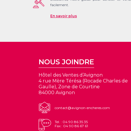
facilement.
En savoir plus
NOUS JOINDRE
Hôtel des Ventes d’Avignon
4 rue Mère Térésa (Rocade Charles de
Gaulle), Zone de Courtine
84000 Avignon
contact@avignon-encheres.com
Tel. : 04 90 86 35 35
Fax : 04 90 86 67 61