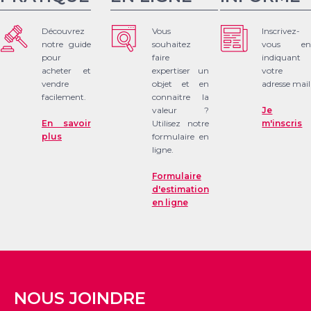
Découvrez
Vous
Inscrivez-
notre guide
souhaitez
vous en
pour
faire
indiquant
acheter et
expertiser un
votre
vendre
objet et en
adresse mail
facilement.
connaitre la
valeur ?
Je
En savoir
Utilisez notre
m'inscris
plus
formulaire en
ligne.
Formulaire
d'estimation
en ligne
NOUS JOINDRE