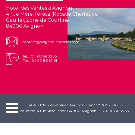
Hôtel des Ventes d’Avignon
4 rue Mère Térésa (Rocade Charles de
Gaulle), Zone de Courtine
84000 Avignon
contact@avignon-encheres.com
Tel. : 04 90 86 35 35
Fax : 04 90 86 67 61
SARL Hôtel des Ventes d'Avignon - SVV N° 2002 - 166 -
courtine, 4 rue Mère Térésa 84000 Avignon - T 04 90 86 35 35