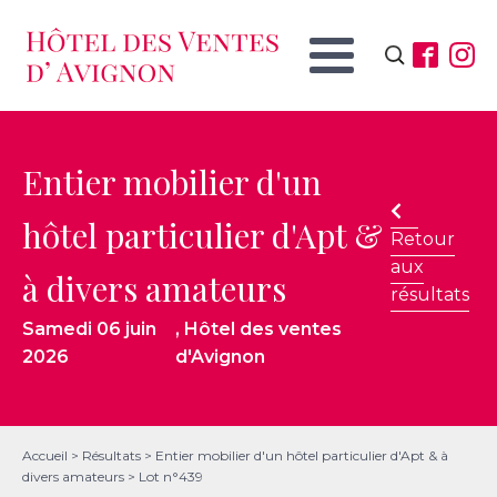
Rechercher :
Entier mobilier d'un
hôtel particulier d'Apt &
Retour
aux
à divers amateurs
résultats
Samedi 06 juin
, Hôtel des ventes
2026
d'Avignon
Accueil
>
Résultats
>
Entier mobilier d'un hôtel particulier d'Apt & à
divers amateurs
>
Lot n°439