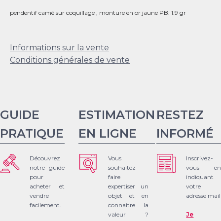
pendentif camé sur coquillage , monture en or jaune PB: 1.9 gr
Informations sur la vente
Conditions générales de vente
GUIDE
ESTIMATION
RESTEZ
PRATIQUE
EN LIGNE
INFORMÉ
Découvrez
Vous
Inscrivez-
notre guide
souhaitez
vous en
pour
faire
indiquant
acheter et
expertiser un
votre
vendre
objet et en
adresse mail
facilement.
connaitre la
valeur ?
Je