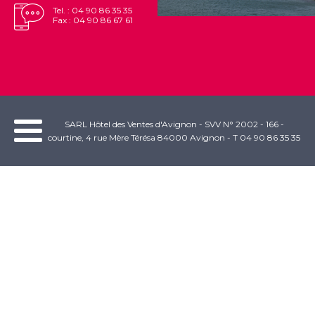
Tel. : 04 90 86 35 35
Fax : 04 90 86 67 61
SARL Hôtel des Ventes d'Avignon - SVV N° 2002 - 166 -
courtine, 4 rue Mère Térésa 84000 Avignon - T 04 90 86 35 35