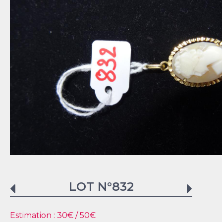
LOT N°
832
Estimation :
30
€ /
50
€