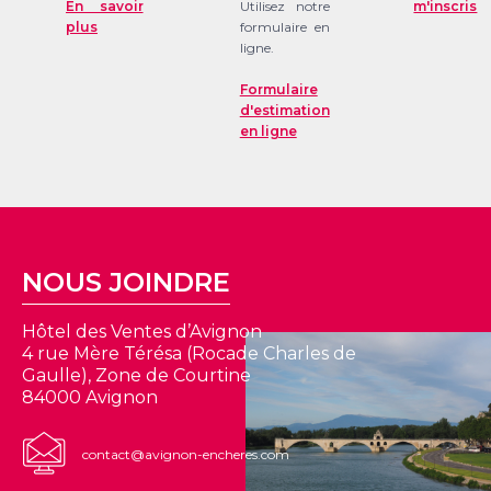
En savoir
Utilisez notre
m'inscris
plus
formulaire en
ligne.
Formulaire
d'estimation
en ligne
NOUS JOINDRE
Hôtel des Ventes d’Avignon
4 rue Mère Térésa (Rocade Charles de
Gaulle), Zone de Courtine
84000 Avignon
contact@avignon-encheres.com