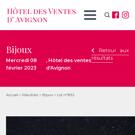
Rechercher :
Bijoux
Retour aux
résultats
Mercredi 08
, Hôtel des ventes
février 2023
d'Avignon
Accueil
>
Résultats
>
Bijoux
>
Lot n°832