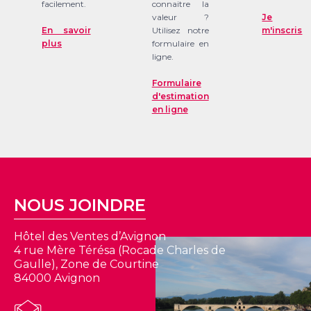
facilement.
connaitre la
valeur ?
Je
En savoir
Utilisez notre
m'inscris
plus
formulaire en
ligne.
Formulaire
d'estimation
en ligne
NOUS JOINDRE
Hôtel des Ventes d’Avignon
4 rue Mère Térésa (Rocade Charles de
Gaulle), Zone de Courtine
84000 Avignon