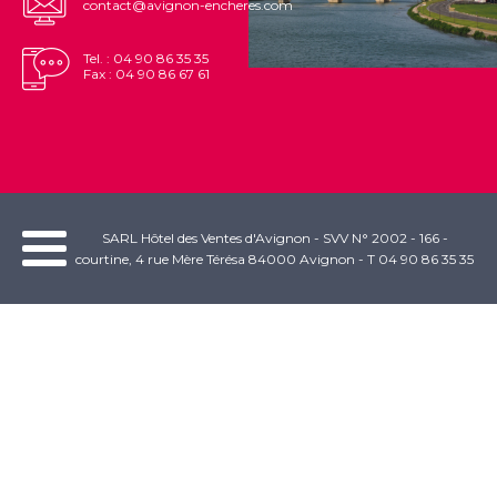
contact@avignon-encheres.com
Tel. : 04 90 86 35 35
Fax : 04 90 86 67 61
SARL Hôtel des Ventes d'Avignon - SVV N° 2002 - 166 -
courtine, 4 rue Mère Térésa 84000 Avignon - T 04 90 86 35 35