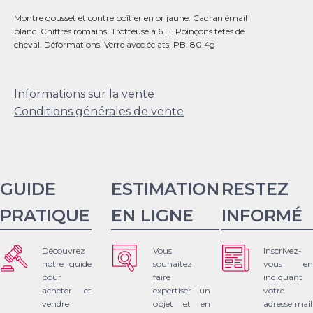
Montre gousset et contre boîtier en or jaune. Cadran émail
blanc. Chiffres romains. Trotteuse à 6 H. Poinçons têtes de
cheval. Déformations. Verre avec éclats. PB: 80.4g
Informations sur la vente
Conditions générales de vente
GUIDE
ESTIMATION
RESTEZ
PRATIQUE
EN LIGNE
INFORMÉ
Découvrez
Vous
Inscrivez-
notre guide
souhaitez
vous en
pour
faire
indiquant
acheter et
expertiser un
votre
vendre
objet et en
adresse mail