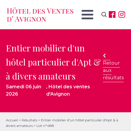
Rechercher :
Entier mobilier d'un
hôtel particulier d'Apt &
Retour
aux
à divers amateurs
résultats
Samedi 06 juin
, Hôtel des ventes
2026
d'Avignon
Accueil
>
Résultats
>
Entier mobilier d'un hôtel particulier d'Apt & à
divers amateurs
>
Lot n°488