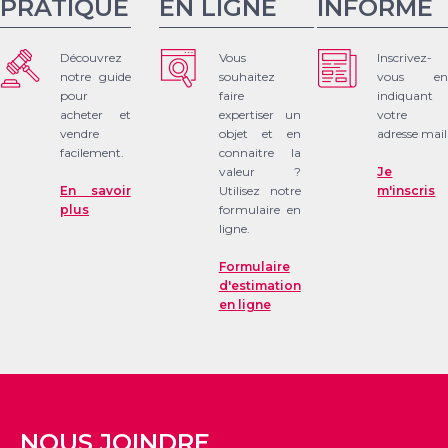
PRATIQUE
EN LIGNE
INFORMÉ
Découvrez
Vous
Inscrivez-
notre guide
souhaitez
vous en
pour
faire
indiquant
acheter et
expertiser un
votre
vendre
objet et en
adresse mail
facilement.
connaitre la
valeur ?
Je
En savoir
Utilisez notre
m'inscris
plus
formulaire en
ligne.
Formulaire
d'estimation
en ligne
NOUS JOINDRE