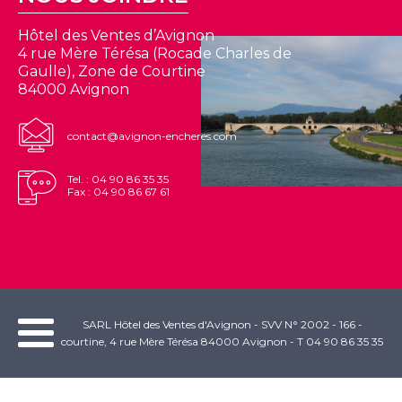
Hôtel des Ventes d’Avignon
4 rue Mère Térésa (Rocade Charles de
Gaulle), Zone de Courtine
84000 Avignon
contact@avignon-encheres.com
Tel. : 04 90 86 35 35
Fax : 04 90 86 67 61
SARL Hôtel des Ventes d'Avignon - SVV N° 2002 - 166 -
courtine, 4 rue Mère Térésa 84000 Avignon - T 04 90 86 35 35