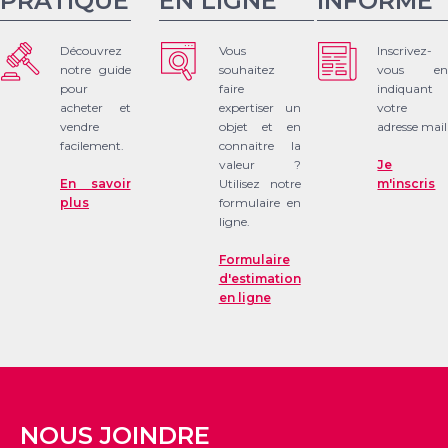
PRATIQUE
EN LIGNE
INFORMÉ
Découvrez
Vous
Inscrivez-
notre guide
souhaitez
vous en
pour
faire
indiquant
acheter et
expertiser un
votre
vendre
objet et en
adresse mail
facilement.
connaitre la
valeur ?
Je
En savoir
Utilisez notre
m'inscris
plus
formulaire en
ligne.
Formulaire
d'estimation
en ligne
NOUS JOINDRE