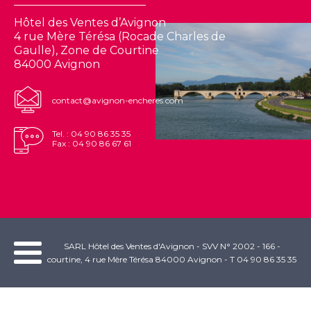
Hôtel des Ventes d’Avignon
4 rue Mère Térésa (Rocade Charles de
Gaulle), Zone de Courtine
84000 Avignon
contact@avignon-encheres.com
Tel. : 04 90 86 35 35
Fax : 04 90 86 67 61
SARL Hôtel des Ventes d'Avignon - SVV N° 2002 - 166 -
courtine, 4 rue Mère Térésa 84000 Avignon - T 04 90 86 35 35