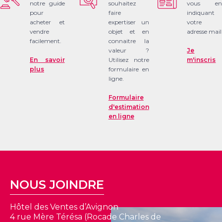
notre guide
souhaitez
vous en
pour
faire
indiquant
acheter et
expertiser un
votre
vendre
objet et en
adresse mail
facilement.
connaitre la
valeur ?
Je
En savoir
Utilisez notre
m'inscris
plus
formulaire en
ligne.
Formulaire
d'estimation
en ligne
NOUS JOINDRE
Hôtel des Ventes d’Avignon
4 rue Mère Térésa (Rocade Charles de