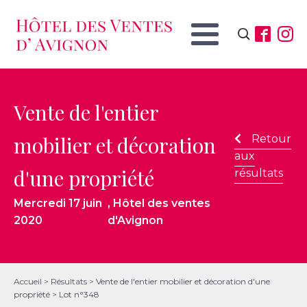
Rechercher :
Vente de l'entier
mobilier et décoration
Retour
aux
d'une propriété
résultats
Mercredi 17 juin
, Hôtel des ventes
2020
d'Avignon
Accueil
>
Résultats
>
Vente de l'entier mobilier et décoration d'une
propriété
>
Lot n°348