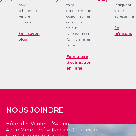
pour
faire
indiquant
acheter et
expertiser un
votre
vendre
objet et en
adresse mail
facilement.
connaitre la
valeur ?
Je
En savoir
Utilisez notre
m'inscris
plus
formulaire en
ligne.
Formulaire
d'estimation
en ligne
NOUS JOINDRE
Hôtel des Ventes d’Avignon
4 rue Mère Térésa (Rocade Charles de
Gaulle), Zone de Courtine