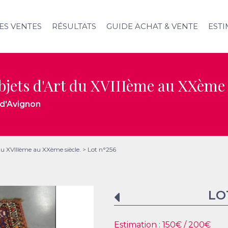
ES VENTES
RÉSULTATS
GUIDE ACHAT & VENTE
ESTI
jets d'Art du XVIIIème au XXème 
 d'Avignon
du XVIIIème au XXème siècle.
>
Lot n°256
LO
Estimation :
150
€ /
200
€