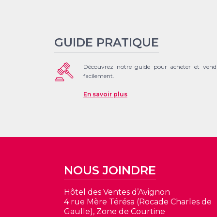
GUIDE PRATIQUE
Découvrez notre guide pour acheter et vend
facilement.
En savoir plus
NOUS JOINDRE
Hôtel des Ventes d’Avignon
4 rue Mère Térésa (Rocade Charles de
Gaulle), Zone de Courtine