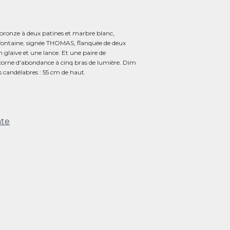
bronze à deux patines et marbre blanc,
ontaine, signée THOMAS, flanquée de deux
laive et une lance. Et une paire de
corne d'abondance à cinq bras de lumière. Dim
s candélabres : 55 cm de haut.
nte