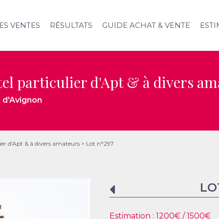
ES VENTES
RÉSULTATS
GUIDE ACHAT & VENTE
ESTI
tel particulier d'Apt & à divers a
s d'Avignon
lier d'Apt & à divers amateurs
>
Lot n°297
LO
Estimation :
1200
€ /
1500
€