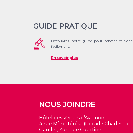
GUIDE PRATIQUE
Découvrez notre guide pour acheter et vend
facilement.
En savoir plus
NOUS JOINDRE
Hôtel des Ventes d’Avignon
4 rue Mère Térésa (Rocade Charles de
Gaulle), Zone de Courtine