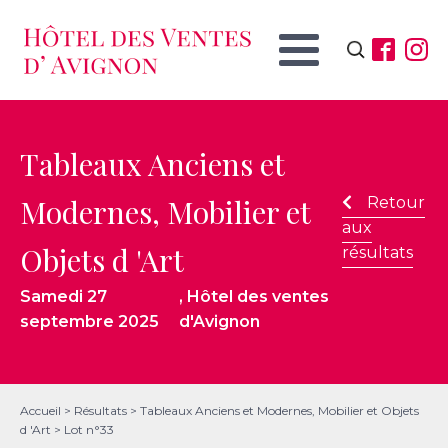
Rechercher :
Tableaux Anciens et
Modernes, Mobilier et
Retour
aux
Objets d 'Art
résultats
Samedi 27
, Hôtel des ventes
septembre 2025
d'Avignon
Accueil
>
Résultats
>
Tableaux Anciens et Modernes, Mobilier et Objets
d 'Art
>
Lot n°33