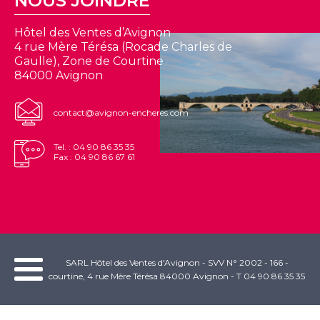
NOUS JOINDRE
Hôtel des Ventes d’Avignon
4 rue Mère Térésa (Rocade Charles de
Gaulle), Zone de Courtine
84000 Avignon
contact@avignon-encheres.com
Tel. : 04 90 86 35 35
Fax : 04 90 86 67 61
SARL Hôtel des Ventes d'Avignon - SVV N° 2002 - 166 -
courtine, 4 rue Mère Térésa 84000 Avignon - T 04 90 86 35 35