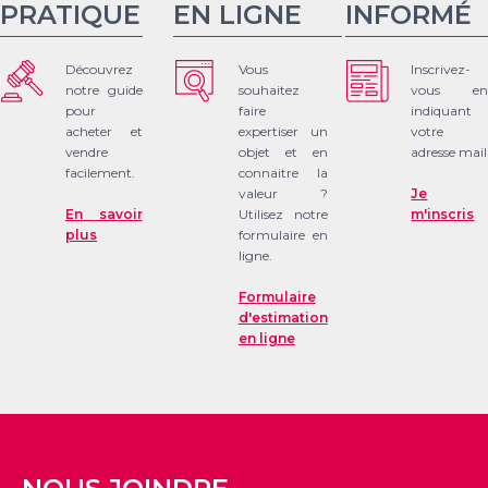
PRATIQUE
EN LIGNE
INFORMÉ
Découvrez
Vous
Inscrivez-
notre guide
souhaitez
vous en
pour
faire
indiquant
acheter et
expertiser un
votre
vendre
objet et en
adresse mail
facilement.
connaitre la
valeur ?
Je
En savoir
Utilisez notre
m'inscris
plus
formulaire en
ligne.
Formulaire
d'estimation
en ligne