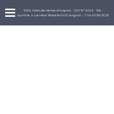
SARL Hôtel des Ventes d'Avignon - SVV N° 2002 - 166 -
courtine, 4 rue Mère Térésa 84000 Avignon - T 04 90 86 35 35