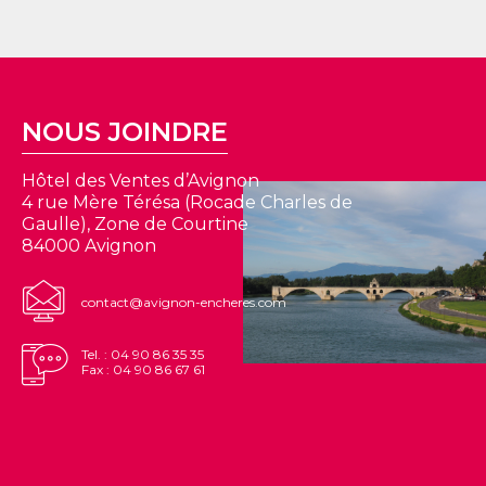
NOUS JOINDRE
Hôtel des Ventes d’Avignon
4 rue Mère Térésa (Rocade Charles de
Gaulle), Zone de Courtine
84000 Avignon
contact@avignon-encheres.com
Tel. : 04 90 86 35 35
Fax : 04 90 86 67 61