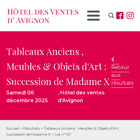
Rechercher :
Tableaux Anciens ,
Meubles & Objets d'Art :
Retour
aux
Succession de Madame X
résultats
Samedi 06
, Hôtel des ventes
décembre 2025
d'Avignon
Accueil
>
Résultats
>
Tableaux Anciens , Meubles & Objets d'Art :
Succession de Madame X
>
Lot n°121