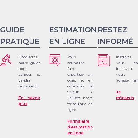
GUIDE
ESTIMATION
RESTEZ
PRATIQUE
EN LIGNE
INFORMÉ
Découvrez
Vous
Inscrivez-
notre guide
souhaitez
vous en
pour
faire
indiquant
acheter et
expertiser un
votre
vendre
objet et en
adresse mail
facilement.
connaitre la
valeur ?
Je
En savoir
Utilisez notre
m'inscris
plus
formulaire en
ligne.
Formulaire
d'estimation
en ligne