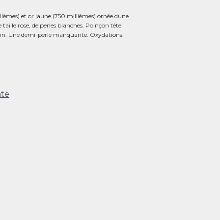
èmes) et or jaune (750 millièmes) ornée dune
taille rose, de perles blanches. Poinçon tête
étain. Une demi-perle manquante. Oxydations.
nte