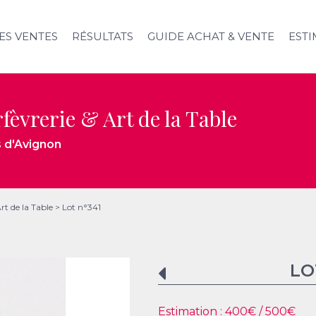
ES VENTES
RÉSULTATS
GUIDE ACHAT & VENTE
ESTI
rfèvrerie & Art de la Table
s d'Avignon
Art de la Table
>
Lot n°341
LO
Estimation :
400
€ /
500
€