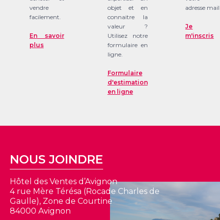
vendre
objet et en
adresse mail
facilement.
connaitre la
valeur ?
Je
En savoir
Utilisez notre
m'inscris
plus
formulaire en
ligne.
Formulaire
d'estimation
en ligne
NOUS JOINDRE
Hôtel des Ventes d’Avignon
4 rue Mère Térésa (Rocade Charles de
Gaulle), Zone de Courtine
84000 Avignon