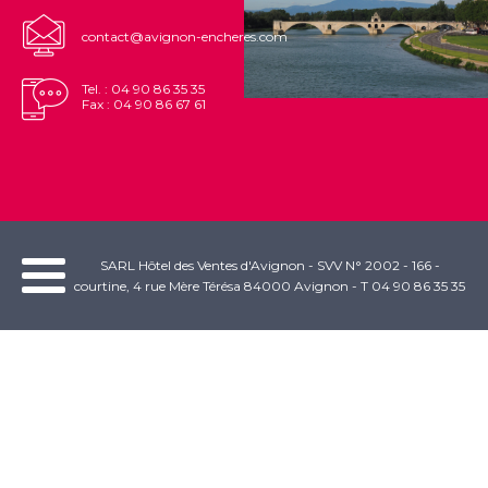
contact@avignon-encheres.com
Tel. : 04 90 86 35 35
Fax : 04 90 86 67 61
SARL Hôtel des Ventes d'Avignon - SVV N° 2002 - 166 -
courtine, 4 rue Mère Térésa 84000 Avignon - T 04 90 86 35 35