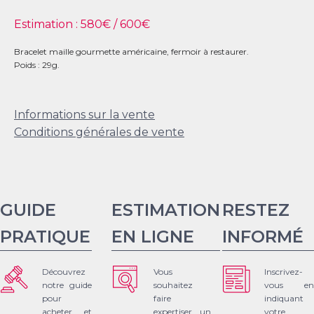
Estimation :
580
€ /
600
€
Bracelet maille gourmette américaine, fermoir à restaurer.
Poids : 29g.
Informations sur la vente
Conditions générales de vente
GUIDE
ESTIMATION
RESTEZ
PRATIQUE
EN LIGNE
INFORMÉ
Découvrez
Vous
Inscrivez-
notre guide
souhaitez
vous en
pour
faire
indiquant
acheter et
expertiser un
votre