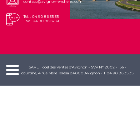
contact@avignon-encheres.com
Tel. : 04 90 86 35 35
Fax : 04 90 86 67 61
SARL Hôtel des Ventes d'Avignon - SVV N° 2002 - 166 -
courtine, 4 rue Mère Térésa 84000 Avignon - T 04 90 86 35 35