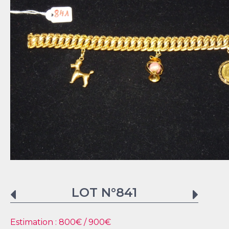
LOT N°
841
Estimation :
800
€ /
900
€