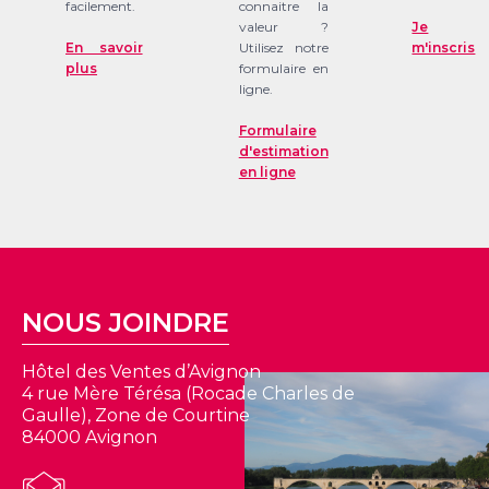
facilement.
connaitre la
valeur ?
Je
En savoir
Utilisez notre
m'inscris
plus
formulaire en
ligne.
Formulaire
d'estimation
en ligne
NOUS JOINDRE
Hôtel des Ventes d’Avignon
4 rue Mère Térésa (Rocade Charles de
Gaulle), Zone de Courtine
84000 Avignon