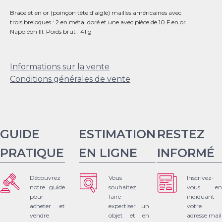
Bracelet en or (poinçon tête d'aigle) mailles américaines avec
trois breloques : 2 en métal doré et une avec pièce de 10 F en or
Napolèon III. Poids brut : 41 g
Informations sur la vente
Conditions générales de vente
GUIDE
ESTIMATION
RESTEZ
PRATIQUE
EN LIGNE
INFORMÉ
Découvrez
Vous
Inscrivez-
notre guide
souhaitez
vous en
pour
faire
indiquant
acheter et
expertiser un
votre
vendre
objet et en
adresse mail