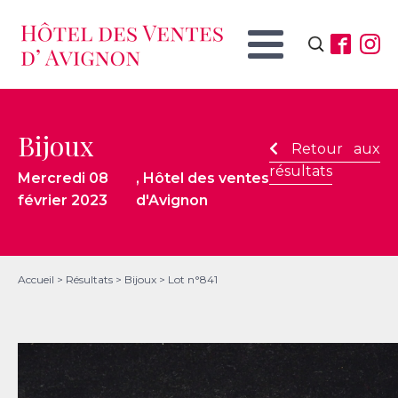
Rechercher :
Bijoux
Retour aux
résultats
Mercredi 08
, Hôtel des ventes
février 2023
d'Avignon
Accueil
>
Résultats
>
Bijoux
>
Lot n°841