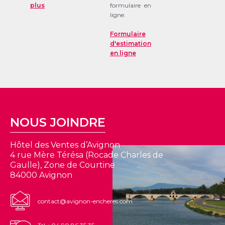
plus
formulaire en
ligne.
Formulaire
d'estimation
en ligne
NOUS JOINDRE
Hôtel des Ventes d’Avignon
4 rue Mère Térésa (Rocade Charles de
Gaulle), Zone de Courtine
84000 Avignon
contact@avignon-encheres.com