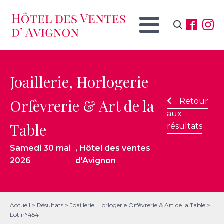
Rechercher :
Joaillerie, Horlogerie
Orfèvrerie & Art de la
Retour
aux
Table
résultats
Samedi 30 mai
, Hôtel des ventes
2026
d'Avignon
Accueil
>
Résultats
>
Joaillerie, Horlogerie Orfèvrerie & Art de la Table
>
Lot n°454