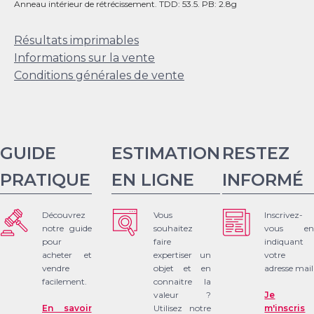
Anneau intérieur de rétrécissement. TDD: 53.5. PB: 2.8g
Résultats imprimables
Informations sur la vente
Conditions générales de vente
GUIDE
ESTIMATION
RESTEZ
PRATIQUE
EN LIGNE
INFORMÉ
Découvrez
Vous
Inscrivez-
notre guide
souhaitez
vous en
pour
faire
indiquant
acheter et
expertiser un
votre
vendre
objet et en
adresse mail
facilement.
connaitre la
valeur ?
Je
En savoir
Utilisez notre
m'inscris