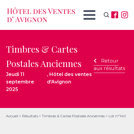
Rechercher :
Timbres & Cartes
Postales Anciennes
Retour
aux résultats
Jeudi 11
, Hôtel des ventes
septembre
d'Avignon
2025
Accueil
>
Résultats
>
Timbres & Cartes Postales Anciennes
>
Lot n°140