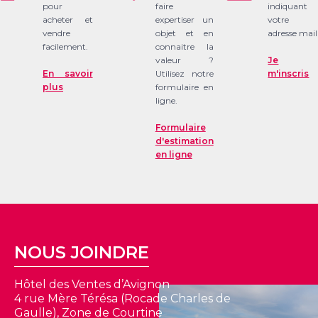
pour
faire
indiquant
acheter et
expertiser un
votre
vendre
objet et en
adresse mail
facilement.
connaitre la
valeur ?
Je
En savoir
Utilisez notre
m'inscris
plus
formulaire en
ligne.
Formulaire
d'estimation
en ligne
NOUS JOINDRE
Hôtel des Ventes d’Avignon
4 rue Mère Térésa (Rocade Charles de
Gaulle), Zone de Courtine