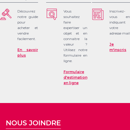
Découvrez
Vous
Inscrivez-
notre guide
souhaitez
vous en
pour
faire
indiquant
acheter et
expertiser un
votre
vendre
objet et en
adresse mail
facilement.
connaitre la
valeur ?
Je
En savoir
Utilisez notre
m'inscris
plus
formulaire en
ligne.
Formulaire
d'estimation
en ligne
NOUS JOINDRE