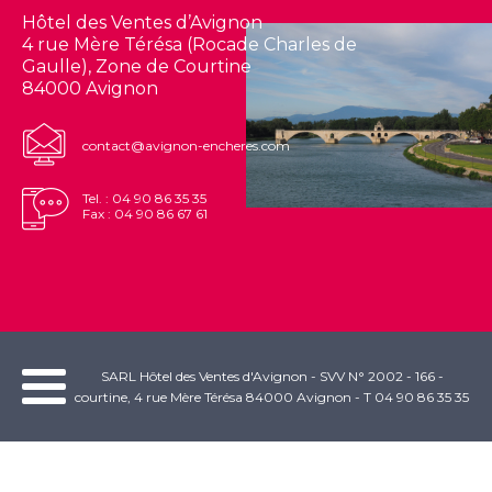
Hôtel des Ventes d’Avignon
4 rue Mère Térésa (Rocade Charles de
Gaulle), Zone de Courtine
84000 Avignon
contact@avignon-encheres.com
Tel. : 04 90 86 35 35
Fax : 04 90 86 67 61
SARL Hôtel des Ventes d'Avignon - SVV N° 2002 - 166 -
courtine, 4 rue Mère Térésa 84000 Avignon - T 04 90 86 35 35