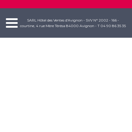
SARL Hôtel des Ventes d'Avignon - SVV N° 2002 - 166 -
courtine, 4 rue Mère Térésa 84000 Avignon - T 04 90 86 35 35