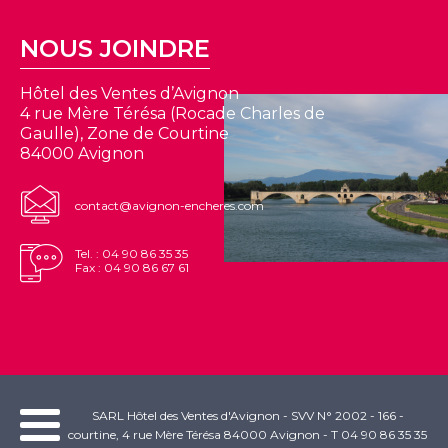
NOUS JOINDRE
Hôtel des Ventes d’Avignon
4 rue Mère Térésa (Rocade Charles de
Gaulle), Zone de Courtine
84000 Avignon
contact@avignon-encheres.com
Tel. : 04 90 86 35 35
Fax : 04 90 86 67 61
SARL Hôtel des Ventes d'Avignon - SVV N° 2002 - 166 -
courtine, 4 rue Mère Térésa 84000 Avignon - T 04 90 86 35 35