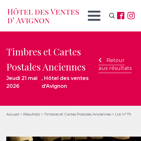
Rechercher :
Timbres et Cartes
Retour
Postales Anciennes
aux résultats
Jeudi 21 mai
, Hôtel des ventes
2026
d'Avignon
Accueil
>
Résultats
>
Timbres et Cartes Postales Anciennes
>
Lot n°79