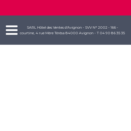
SARL Hôtel des Ventes d'Avignon - SVV N° 2002 - 166 -
courtine, 4 rue Mère Térésa 84000 Avignon - T 04 90 86 35 35