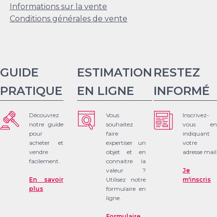
Informations sur la vente
Conditions générales de vente
GUIDE
ESTIMATION
RESTEZ
PRATIQUE
EN LIGNE
INFORMÉ
Découvrez
Vous
Inscrivez-
notre guide
souhaitez
vous en
pour
faire
indiquant
acheter et
expertiser un
votre
vendre
objet et en
adresse mail
facilement.
connaitre la
valeur ?
Je
En savoir
Utilisez notre
m'inscris
plus
formulaire en
ligne.
Formulaire