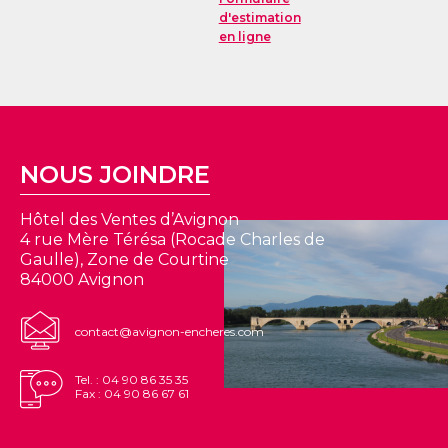
d'estimation
en ligne
NOUS JOINDRE
Hôtel des Ventes d’Avignon
4 rue Mère Térésa (Rocade Charles de
Gaulle), Zone de Courtine
84000 Avignon
contact@avignon-encheres.com
Tel. : 04 90 86 35 35
Fax : 04 90 86 67 61