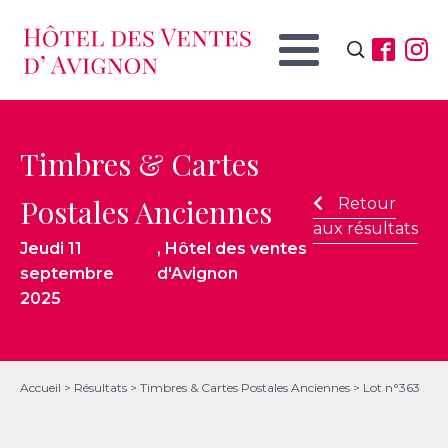
Rechercher :
Timbres & Cartes
Postales Anciennes
Retour
aux résultats
Jeudi 11
, Hôtel des ventes
septembre
d'Avignon
2025
Accueil
>
Résultats
>
Timbres & Cartes Postales Anciennes
>
Lot n°363