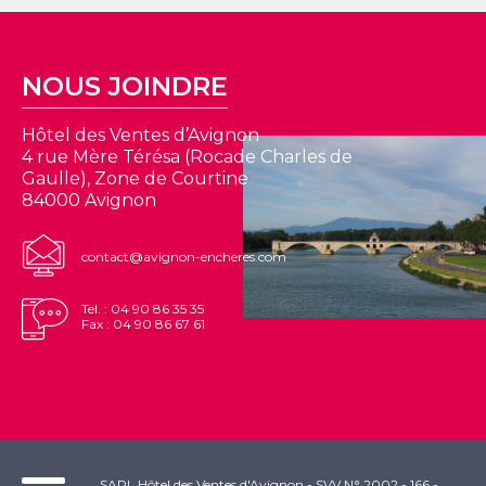
NOUS JOINDRE
Hôtel des Ventes d’Avignon
4 rue Mère Térésa (Rocade Charles de
Gaulle), Zone de Courtine
84000 Avignon
contact@avignon-encheres.com
Tel. : 04 90 86 35 35
Fax : 04 90 86 67 61
SARL Hôtel des Ventes d'Avignon - SVV N° 2002 - 166 -