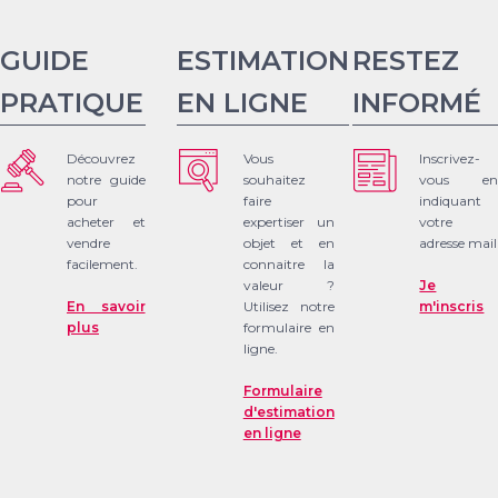
GUIDE
ESTIMATION
RESTEZ
PRATIQUE
EN LIGNE
INFORMÉ
Découvrez
Vous
Inscrivez-
notre guide
souhaitez
vous en
pour
faire
indiquant
acheter et
expertiser un
votre
vendre
objet et en
adresse mail
facilement.
connaitre la
valeur ?
Je
En savoir
Utilisez notre
m'inscris
plus
formulaire en
ligne.
Formulaire
d'estimation
en ligne