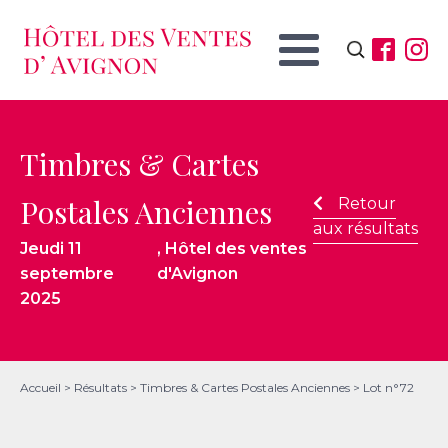
Rechercher :
Timbres & Cartes
Postales Anciennes
Retour
aux résultats
Jeudi 11
, Hôtel des ventes
septembre
d'Avignon
2025
Accueil
>
Résultats
>
Timbres & Cartes Postales Anciennes
>
Lot n°72