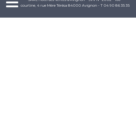
courtine, 4 rue Mère Térésa 84000 Avignon - T 04 90 86 35 35