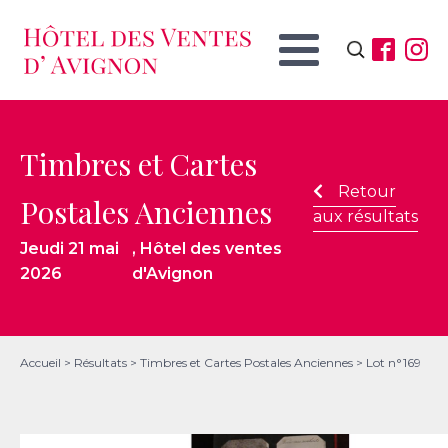
Rechercher :
Timbres et Cartes
Retour
Postales Anciennes
aux résultats
Jeudi 21 mai
, Hôtel des ventes
2026
d'Avignon
Accueil
>
Résultats
>
Timbres et Cartes Postales Anciennes
>
Lot n°169