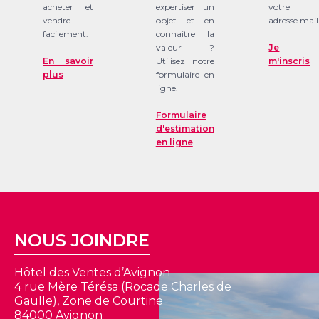
acheter et
expertiser un
votre
vendre
objet et en
adresse mail
facilement.
connaitre la
valeur ?
Je
En savoir
Utilisez notre
m'inscris
plus
formulaire en
ligne.
Formulaire
d'estimation
en ligne
NOUS JOINDRE
Hôtel des Ventes d’Avignon
4 rue Mère Térésa (Rocade Charles de
Gaulle), Zone de Courtine
84000 Avignon