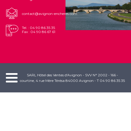
contact@avignon-encheres.com
Tel. : 04 90 86 35 35
Fax : 04 90 86 67 61
SARL Hôtel des Ventes d'Avignon - SVV N° 2002 - 166 -
courtine, 4 rue Mère Térésa 84000 Avignon - T 04 90 86 35 35